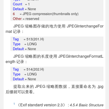
Count
=
1
Default
=
None
6
= JPEG compression(thumbnails only)
Other
= reserved
JPEG 缩略图存储的地方使用 JPEGInterchangeFor
mat 记录：
Tag
=
513(201.H)
Type
=
LONG
Default
=
None
JPEG 缩略图的长度使用 JPEGInterchangeFormatL
ength 记录：
Tag
=
514(202.H)
Type
=
LONG
Default
=
None
提取出来的 JPEG 缩略图数据，直接重命名为 .jpg
后缀就可以查看。
1
《Exif standard version 2.3》 :
4.5.4 Basic Structure