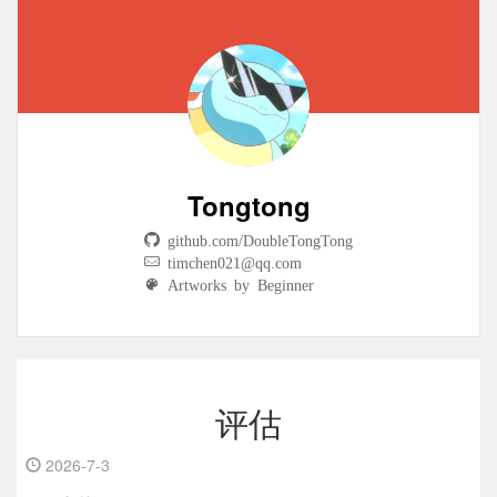
Tongtong
github.com/DoubleTongTong
timchen021@qq.com
Artworks by Beginner
评估
2026-7-3