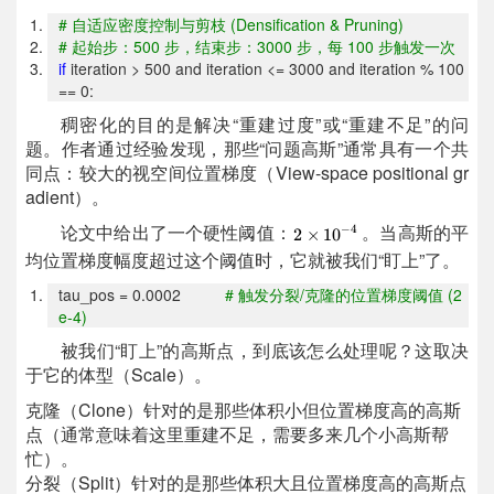
#
自适应密度控制与剪枝 (Densification & Pruning)
#
起始步：500 步，结束步：3000 步，每 100 步触发一次
if
iteration > 500 and iteration <= 3000 and iteration % 100
== 0:
稠密化的目的是解决“重建过度”或“重建不足”的问
题。作者通过经验发现，那些“问题高斯”通常具有一个共
同点：较大的视空间位置梯度（View-space positional gr
adient）。
论文中给出了一个硬性阈值：
。当高斯的平
均位置梯度幅度超过这个阈值时，它就被我们“盯上”了。
tau_pos = 0.0002
#
触发分裂/克隆的位置梯度阈值 (2
e-4)
被我们“盯上”的高斯点，到底该怎么处理呢？这取决
于它的体型（Scale）。
克隆（Clone）针对的是那些体积小但位置梯度高的高斯
点（通常意味着这里重建不足，需要多来几个小高斯帮
忙）。
分裂（Split）针对的是那些体积大且位置梯度高的高斯点