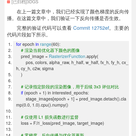
[已归档]3DGS
在上一篇文章中，我们已经实现了颜色梯度的反向传
播。在这篇文章中，我们验证一下反向传播是否生效。
完整的验证代码可以查看
Commit 12752ef
。主要的
代码片段如下所示。
for
epoch
in
range
(60):
#
渲染当前优化器下颜色的图像
pred_image =
RasterizerFunction
.apply(
pos, colors, alpha_raw, h_half, w_half, fx_h, fy_h, cx_
h, cy_h, c2w, sigma
)
#
记录指定阶段的渲染图像，用于后续 3x3 评估对比
if
(epoch + 1) in interested_epochs:
stage_images[epoch + 1] = pred_image.detach().cla
mp(0.0, 1.0).cpu().numpy()
#
仅使用 L1 损失函数进行监督
loss = F.l1_loss(pred_image, target_image)
#
零梯度、反向传播与优化器更新