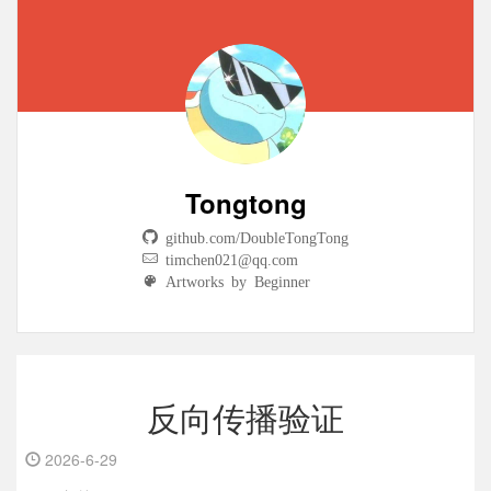
Tongtong
github.com/DoubleTongTong
timchen021@qq.com
Artworks by Beginner
反向传播验证
2026-6-29