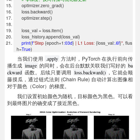
optimizer.zero_grad()
loss.backward()
optimizer.step()
loss_val = loss.item()
loss_history.append(loss_val)
print
(
f
"Step
{epoch+1
:03d
}
| L1 Loss:
{loss_val
:.6f
}
"
, flus
h=
True
)
当我们使用
方法时，PyTorch 在执行前向传
.apply
播生成
的同时，会在后台默默关联我们写好的
image
ba
函数。后续只要调用
，它就会顺
ckward
loss.backward()
藤摸瓜，通过链式法则 (Chain Rule) 自动计算出图像相
对于颜色（Color）的梯度。
我们设置初始颜色为随机，目标颜色为黑色。可以看
到最终图片的确变成了接近黑色。