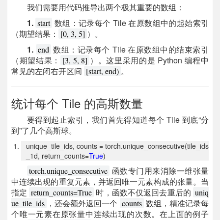
我们需要用代码推导出两个极其重要的数组：
1.
数组：记录每个 Tile 在原数组中的起始索引
start
（期望结果：
）。
[0, 3, 5]
1.
数组：记录每个 Tile 在原数组中的结束索引
end
（期望结果：
）。这里采用的是 Python 编程中
[3, 5, 8]
常见的左闭右开区间
。
[start, end)
统计每个 Tile 的高斯数量
要得到起止索引，我们首先得知道每个 Tile 到底“分
到”了几个高斯球。
unique_tile_ids, counts = torch.unique_consecutive(tile_ids
_1d, return_counts=
True
)
函数专门用来消除一维张量
torch.unique_consecutive
中连续出现的重复元素，并返回唯一元素构成的张量。当
指定
时，函数不仅返回去重后的
return_counts=True
uniq
，还会额外返回一个
数组，精准记录每
ue_tile_ids
counts
个唯一元素在原张量中连续出现的次数。在上面的例子