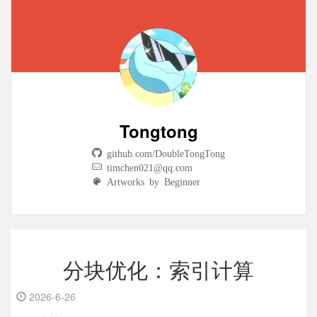
Tongtong
github.com/DoubleTongTong
timchen021@qq.com
Artworks by Beginner
分块优化：索引计算
2026-6-26