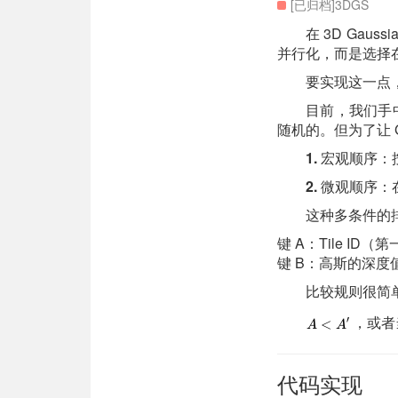
[已归档]3DGS
在 3D Gau
并行化，而是选择在 
要实现这一点
目前，我们手中
随机的。但为了让 G
1.
宏观顺序：按
2.
微观顺序：在
这种多条件的
键 A：Tile ID
键 B：高斯的深度
比较规则很简
，或者
代码实现