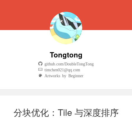
Tongtong
github.com/DoubleTongTong
timchen021@qq.com
Artworks by Beginner
分块优化：Tile 与深度排序