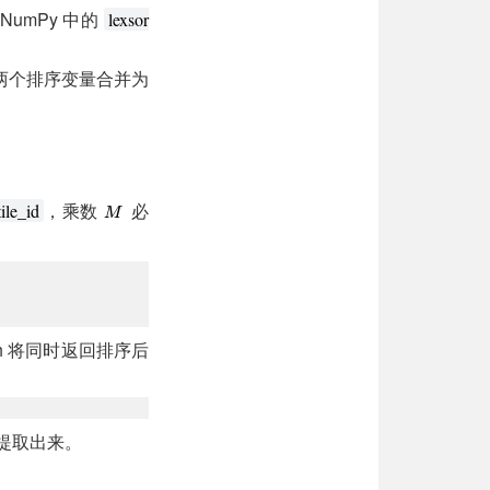
umPy 中的
lexsor
两个排序变量合并为
，乘数
必
tile_id
h 将同时返回排序后
提取出来。