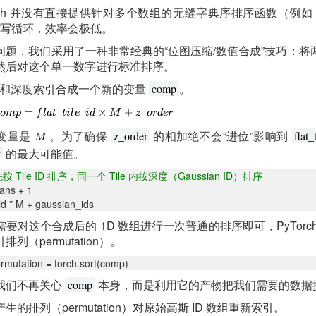
orch 并没有直接提供针对多个数组的无缝字典序排序函数（例如 N
写循环，效率会极低。
问题，我们采用了一种非常经典的“位图压缩/数值合成”技巧：将
然后对这个单一数字进行标准排序。
 ID 和深度索引合成一个新的变量
。
comp
变量是
。为了确保
的相加绝不会“进位”影响到
z_order
flat_
的最大可能值。
Tile ID 排序，同一个 Tile 内按深度（Gaussian ID）排序
ans + 1
_id * M + gaussian_ids
要对这个合成后的 1D 数组进行一次普通的排序即可，PyTorc
（permutation）。
rmutation = torch.sort(comp)
我们不再关心
本身，而是利用它的产物把我们需要的数据
comp
的排列（permutation）对原始高斯 ID 数组重新索引。