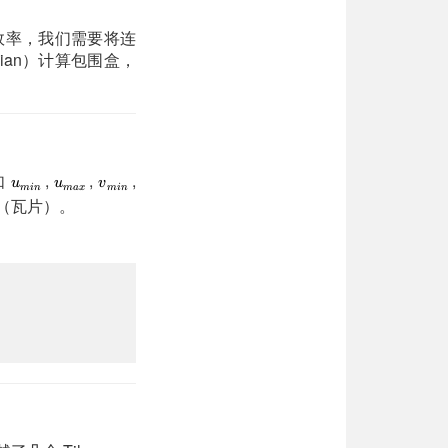
算的效率，我们需要将连
ian）计算包围盒，
如
,
,
,
e（瓦片）。