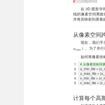
[已归档]3DGS
在 3D 图形学
续的像素空间离散化
并将其映射到屏幕的
从像素空间跨
现在，我们手头
）。为了并行
如何将像素坐标
#
从像素坐标转换到 
u_min_tile = (u_m
u_max_tile = (u_m
v_min_tile = (v_m
v_max_tile = (v_m
计算每个高斯相