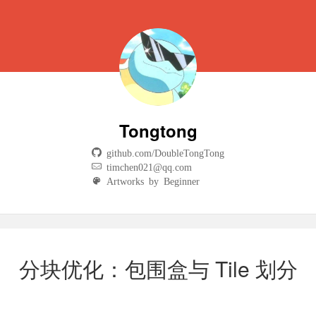
Tongtong
github.com/DoubleTongTong
timchen021@qq.com
Artworks by Beginner
分块优化：包围盒与 Tile 划分