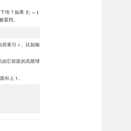
往下传？如果
被遮挡。
当前索引
。比如输
只由它前面的高斯球
面补上 1。