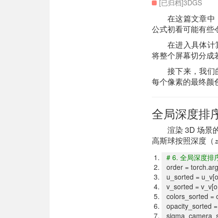
[已归档]3DGS
在这篇文章中，
公式初看可能有些
在进入具体计算
将整个屏幕切分成若
接下来，我们的
每个像素的最终颜
全局深度排
渲染 3D 
高斯球按照深度（
# 6.
全局深度排序 (G
order = torch.a
u_sorted = u_v[o
v_sorted = v_v[o
colors_sorted = 
opacity_sorted =
sigma_camera_s