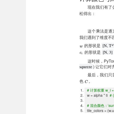
现在我们有了
松得出：
这个乘法是逐
我们遇到了维度不
的形状是
[N, T*
的形状是
[N, 3]
这时候，PyTo
) 让它们对
squeeze
最后，我们只
色
。
#
计算权重 w_i = a
w = alpha * ti
# 
#
混合颜色：\sum_i
tile_colors = (w