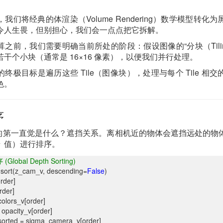
我们将经典的体渲染（Volume Rendering）数学模型转化
令人生畏，但别担心，我们会一点点把它拆解。
之前，我们需要明确当前所处的阶段：假设图像的“分块（Tili
干个小块（通常是 16×16 像素），以便我们并行处理。
终极目标是遍历这些 Tile（图像块），处理与每个 Tile 相
色。
序
场景的第一直觉是什么？遮挡关系。离相机近的物体会遮挡远处的物
值）进行排序。
lobal Depth Sorting)
rgsort(z_cam_v, descending=
False
)
rder]
rder]
colors_v[order]
 opacity_v[order]
orted = sigma_camera_v[order]