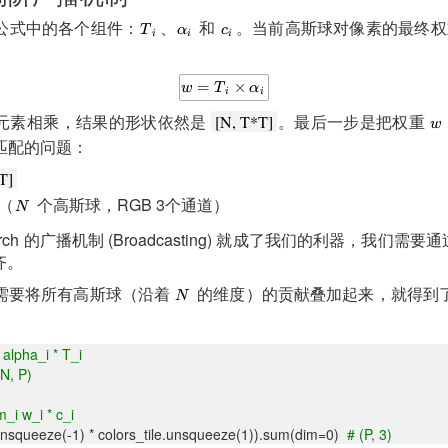
公式中的各个组件：
、
和
。当前高斯球对像素的最终
元素相乘，结果的形状依然是
。最后一步是把权重
[N, T*T]
匹配的问题：
T]
（
个高斯球，RGB 3个通道）
rch 的广播机制 (Broadcasting) 就成了我们的利器，我们需要
齐。
需要将所有高斯球（沿着
的维度）的贡献叠加起来，就得到
lpha_i * T_i
(N, P)
 w_i * c_i
.unsqueeze(-1) * colors_tile.unsqueeze(1)).sum(dim=0)
# (P, 3)