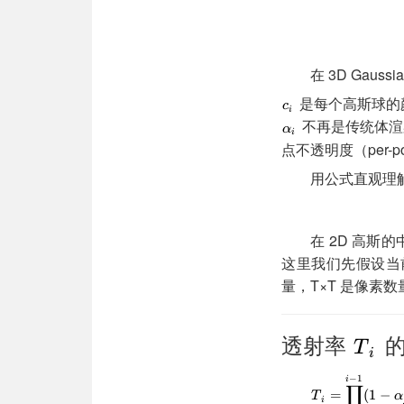
在 3D Gaussia
是每个高斯球的
不再是传统体渲
点不透明度（per-poi
用公式直观理
在 2D 高斯
这里我们先假设当前
量，T×T 是像素
透射率
的