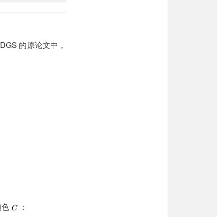
3DGS 的原论文中，
颜色
：