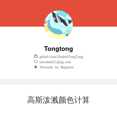
Tongtong
github.com/DoubleTongTong
timchen021@qq.com
Artworks by Beginner
高斯泼溅颜色计算