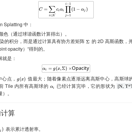
n Splatting 中：
颜色（通过球谐函数计算得出）。
染的积分，而是通过计算具有协方差矩阵
的 2D 高斯函数，
nt opacity）”得到的。
解就是：
的中心点，
值最大；随着像素点逐渐远离高斯中心，高斯球
 Tile 内所有高斯球的
已经计算完毕，它的形状为
[N, T*
数量）。
计算
表示累计透射率。