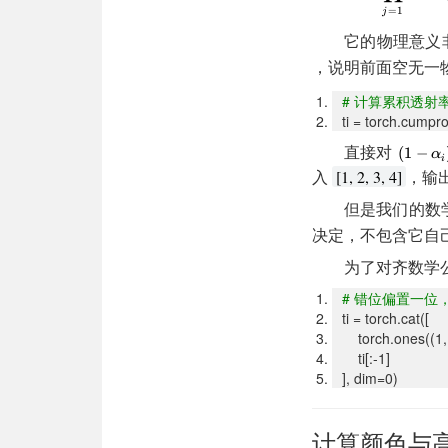
它的物理意义
，说明前面空无一
#
计算累积透射率 T_i =
ti = torch.cumpr
直接对
入
，输
[1, 2, 3, 4]
但是我们的数
决定，不包含它自
为了对齐数学
#
错位偏置一位，
ti = torch.cat([
torch.ones((1, 
ti[:-1]
], dim=0)
计算颜色与