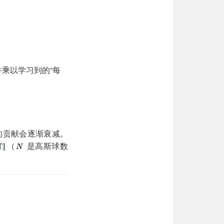
并乘以学习到的“每
的贡献会逐渐衰减。
（
是高斯球数
T]