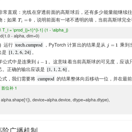
非常直观：光线在穿透前面的高斯球后，还有多少能量能继续
物；如果
，说明前面有一堵不透明的墙，当前高斯球完全
 \prod_{j=1}^{i-1} (1 - \alpha_j)
od(1.0 - alpha, dim=0)
运行
，PyTorch 计算出的结果是从
乘到
torch.cumprod
出是
。
[1, 2, 6, 24]
学公式中是连乘到
。这意味着当前高斯球的可见度，应该
己。正确的输出应该是
。
[1, 1, 2, 6]
公式，我们需要将
的结果整体向后移动一位，并在最前
cumprod
首位补 1
alpha.shape[1]), device=alpha.device, dtype=alpha.dtype),
高阶广播机制