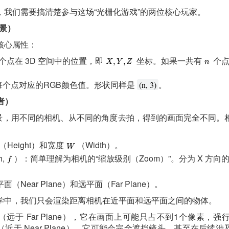
，我们需要搞清楚参与这场“光栅化游戏”的两位核心玩家。
场景）
核心属性：
每个点在 3D 空间中的位置，即
坐标。如果一共有
个点
每个点对应的RGB颜色值。形状同样是
。
(n, 3)
者）
 场景，用不同的相机、从不同的角度去拍，得到的画面完全不同。
（Height）和宽度
（Width）。
h,
）：简单理解为相机的“缩放级别（Zoom）”。分为 X 方向
Near Plane）和远平面（Far Plane）。
学中，我们只会渲染距离相机在近平面和远平面之间的物体。
远于 Far Plane），它在画面上可能只占不到1个像素，
近于 Near Plane），它可能会完全遮挡镜头，甚至在后续