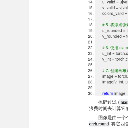
u_valid = u[va
v_valid = v[val
colors_valid = 
# 5.
将浮点像
u_rounded = tor
v_rounded = tor
# 6.
使用 cl
u_int = torch.c
v_int = torch.cl
# 7.
创建画布
image = torch.ze
image[v_int, u_i
return
image
掩码过滤 (
mas
浪费时间去计算它
图像是由一个
将它四
orch.round