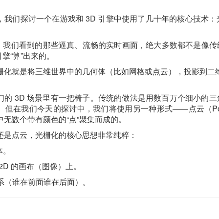
我们探讨一个在游戏和 3D 引擎中使用了几十年的核心技术：光栅化（
戏中，我们看到的那些逼真、流畅的实时画面，绝大多数都不是像传
引擎“算”出来的。
栅化就是将三维世界中的几何体（比如网格或点云），投影到二
。
的 3D 场景里有一把椅子。传统的做法是用数百万个细小的三角
但在我们今天的探讨中，我们将使用另一种形式——点云（Point
中无数个带有颜色的“点”聚集而成的。
还是点云，光栅化的核心思想非常纯粹：
体。
2D 的画布（图像）上。
系（谁在前面谁在后面）。