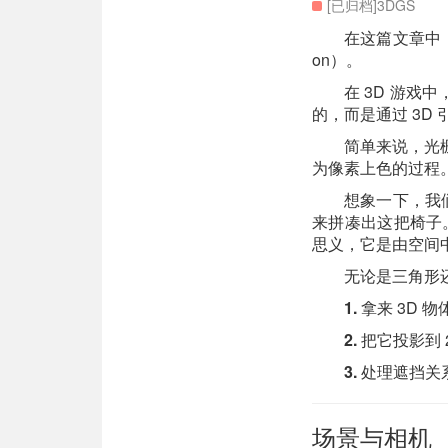
[已归档]3DGS
在这篇文章中，
on）。
在 3D 游
的，而是通过 3D 
简单来说，光
为像素上色的过程
想象一下，我们
来拼凑出这把椅子。
思义，它是由空间
无论是三角形
1.
拿来 3D 物
2.
把它投影到 
3.
处理遮挡关
场景与相机