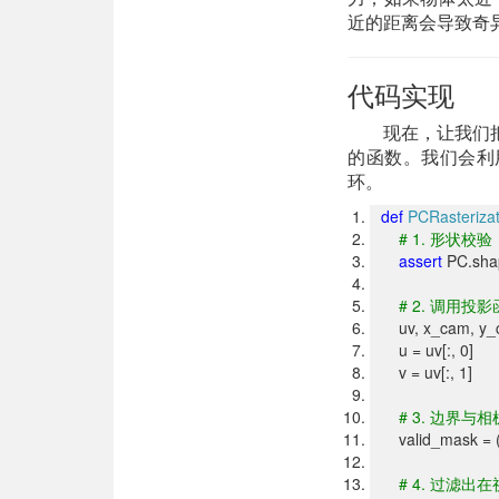
近的距离会导致奇
代码实现
现在，让我们把
的函数。我们会利用
环。
def
PCRasterizat
# 1.
形状校验
assert
PC.sha
# 2.
调用投影
uv, x_cam, y_cam
u = uv[:, 0]
v = uv[:, 1]
# 3.
边界与相
valid_mask = (u 
# 4.
过滤出在