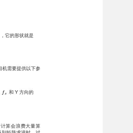
，它的形状就是
相机需要提供以下参
的
和 Y 方向的
强行计算会浪费大量算
涉及到矩阵求逆时，过