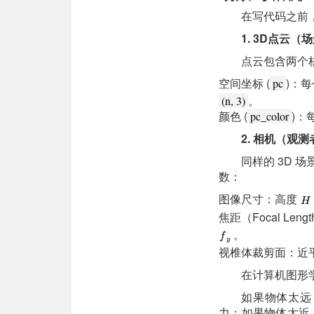
在写代码之前
1. 3D点云（
点云包含两个
空间坐标 (
)：
pc
。
(n, 3)
颜色 (
)：
pc_color
2. 相机（观测
同样的 3D
数：
图像尺寸：高度
焦距（Focal Lengt
。
视椎体裁剪面：近平面（
在计算机图形
如果物体太远（
力；如果物体太近（