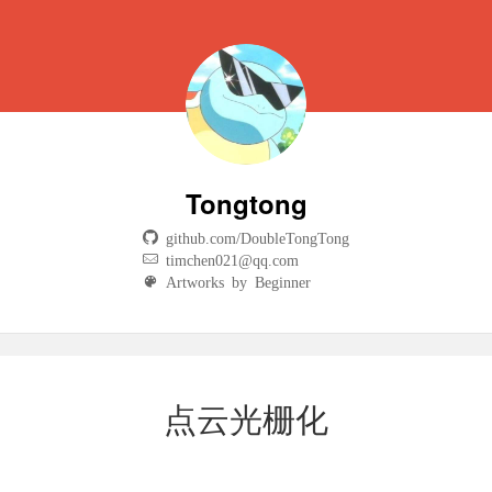
Tongtong
github.com/DoubleTongTong
timchen021@qq.com
Artworks by Beginner
点云光栅化