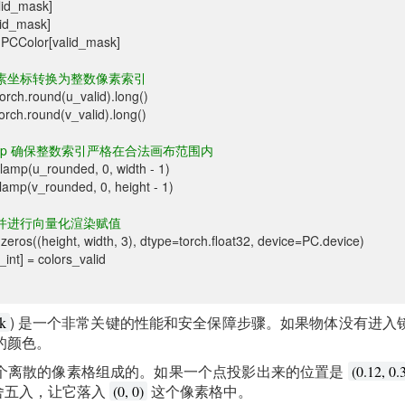
lid_mask]
id_mask]
PCColor[valid_mask]
素坐标转换为整数像素索引
ch.round(u_valid).long()
ch.round(v_valid).long()
amp 确保整数索引严格在合法画布范围内
lamp(u_rounded, 0, width - 1)
amp(v_rounded, 0, height - 1)
并进行向量化渲染赋值
ros((height, width, 3), dtype=torch.float32, device=PC.device)
nt] = colors_valid
) 是一个非常关键的性能和安全保障步骤。如果物体没有进入
k
的颜色。
个离散的像素格组成的。如果一个点投影出来的位置是
(0.12, 0.
舍五入，让它落入
这个像素格中。
(0, 0)