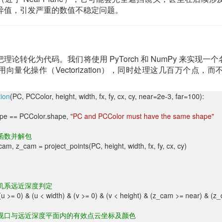
异值，引发严重的数值不稳定问题。
理论转化为代码。我们将使用 PyTorch 和 NumPy 来实现一
向量化操作（Vectorization），同时处理这几百万个点，
ion
(PC, PCColor, height, width, fx, fy, cx, cy, near=2e-3, far=100):
pe == PCColor.shape,
"PC and PCColor must have the same shape"
函数并解包
, z_cam = project_points(PC, height, width, fx, fy, cx, cy)
机系远近深度判定
>= 0) & (u < width) & (v >= 0) & (v < height) & (z_cam >= near) & (z_
视口与远近深度平面内的有效点云坐标及颜色