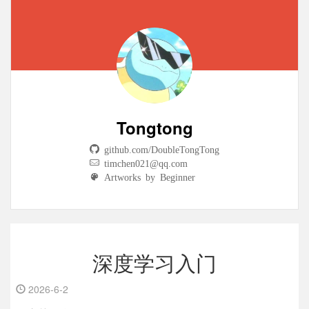
Tongtong
github.com/DoubleTongTong
timchen021@qq.com
Artworks by Beginner
深度学习入门
2026-6-2