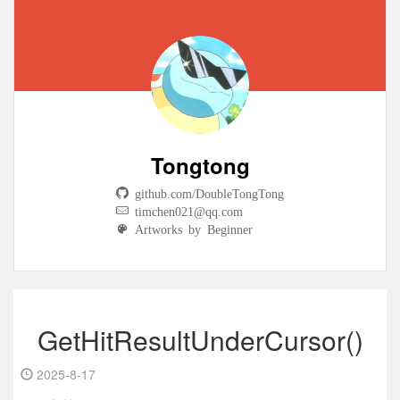
Tongtong
github.com/DoubleTongTong
timchen021@qq.com
Artworks by Beginner
GetHitResultUnderCursor()
2025-8-17