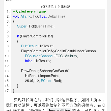
代码清单 1 射线检测
// Called every frame
void
ATank
::Tick(
float
DeltaTime
)
{
Super
::Tick(
DeltaTime
);
if
(PlayerControllerRef)
{
FHitResult
HitResult;
PlayerControllerRef->GetHitResultUnderCursor(
ECollisionChannel
::
ECC_Visibility
,
false
, HitResult);
DrawDebugSphere(GetWorld(),
HitResult.ImpactPoint,
25.0f, 12,
FColor
::Red);
}
}
实现好代码之后，我们可以运行程序。如图 1 所示，
我们移动鼠标，可以看到绘制的不同方位的碰撞点。在 C
md 窗体里，我们输入
指令，可以显示各
show collision