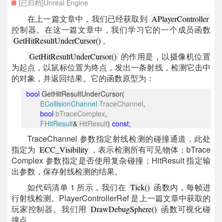
[已归档]Unreal Engine
在上一篇文章中，我们已经获取到
APlayerController
控制器。在这一篇文章中，我们学习它的一个成员函数
。
GetHitResultUnderCursor()
的作用是，以摄像机位置
GetHitResultUnderCursor()
为起点，以鼠标位置为终点，发出一条射线，检测它击中
的对象，并返回结果。它的函数原型为：
bool
GetHitResultUnderCursor(
ECollisionChannel
TraceChannel
,
bool
bTraceComplex
,
FHitResult
&
HitResult
)
const
;
TraceChannel 参数指定射线检测的碰撞通道，此处
指定为
，表示检测所有可见物体；bTrace
ECC_Visibility
Complex 参数指定是否使用复杂碰撞；HitResult 指定输
出参数，保存射线检测的结果。
如代码清单 1 所示，我们在
函数内，每帧进
Tick()
行射线检测。PlayerControllerRef 是上一篇文章中获取的
玩家控制器。我们用
函数可视化碰
DrawDebugSphere()
撞点。