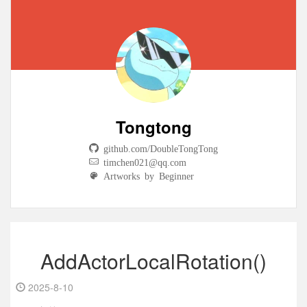
Tongtong
github.com/DoubleTongTong
timchen021@qq.com
Artworks by Beginner
AddActorLocalRotation()
2025-8-10