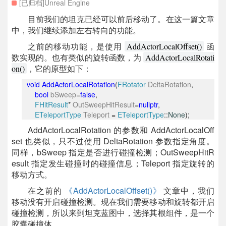
[已归档]Unreal Engine
目前我们的坦克已经可以前后移动了。在这一篇文章
中，我们继续添加左右转向的功能。
之前的移动功能，是使用
函
AddActorLocalOffset()
数实现的。也有类似的旋转函数，为
AddActorLocalRotati
，它的原型如下：
on()
void
AddActorLocalRotation
(
FRotator
DeltaRotation
,
bool
bSweep
=
false
,
FHitResult
*
OutSweepHitResult
=
nullptr
,
ETeleportType
Teleport
=
ETeleportType
::
None
);
AddActorLocalRotation 的参数和 AddActorLocalOff
set 也类似，只不过使用 DeltaRotation 参数指定角度。
同样，bSweep 指定是否进行碰撞检测；OutSweepHitR
esult 指定发生碰撞时的碰撞信息；Teleport 指定旋转的
移动方式。
在之前的
《AddActorLocalOffset()》
文章中，我们
移动没有开启碰撞检测。现在我们需要移动和旋转都开启
碰撞检测，所以来到坦克蓝图中，选择其根组件，是一个
胶囊碰撞体。