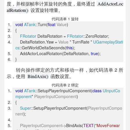
度，并根据帧率计算旋转的角度，最终通过
AddActorLoc
设置旋转增量。
alRotation()
代码清单 1 旋转
void
ATank
::Turn(
float
Value
)
{
FRotator
DeltaRotation =
FRotator
::ZeroRotator;
DeltaRotation.Yaw =
Value
* TurnRate *
UGameplayStati
cs
::GetWorldDeltaSeconds(
this
);
AddActorLocalRotation(DeltaRotation,
true
);
}
转向操作绑定的方式和移动一样，如代码清单 2 所
示，使用
函数设置。
BindAxis()
代码清单 2 绑定
void
ATank
::SetupPlayerInputComponent(
class
UInputCo
mponent
*
PlayerInputComponent
)
{
Super
::SetupPlayerInputComponent(
PlayerInputCompo
nent
);
PlayerInputComponent
->BindAxis(
TEXT
(
"MoveForwar