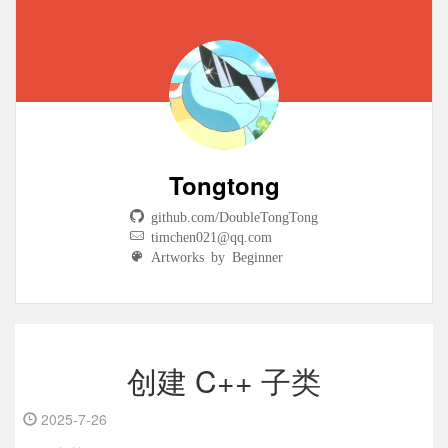
Tongtong
github.com/DoubleTongTong
timchen021@qq.com
Artworks by Beginner
创建 C++ 子类
2025-7-26