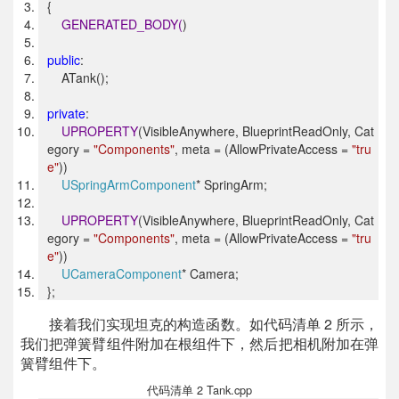
{
GENERATED_BODY(
)
public
:
ATank();
private
:
UPROPERTY
(VisibleAnywhere, BlueprintReadOnly, Cat
egory =
"Components"
, meta = (AllowPrivateAccess =
"tru
e"
))
USpringArmComponent
* SpringArm;
UPROPERTY
(VisibleAnywhere, BlueprintReadOnly, Cat
egory =
"Components"
, meta = (AllowPrivateAccess =
"tru
e"
))
UCameraComponent
* Camera;
};
接着我们实现坦克的构造函数。如代码清单 2 所示，
我们把弹簧臂组件附加在根组件下，然后把相机附加在弹
簧臂组件下。
代码清单 2 Tank.cpp