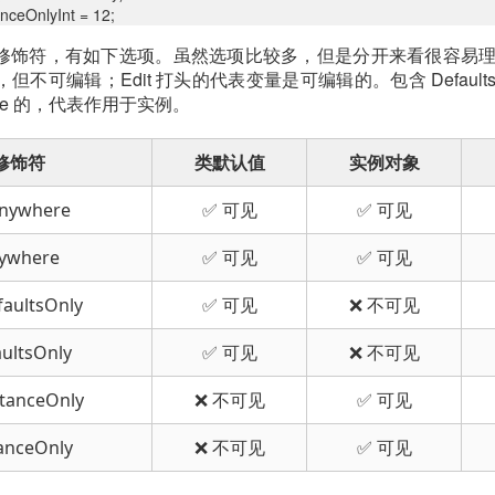
nceOnlyInt = 12;
饰符，有如下选项。虽然选项比较多，但是分开来看很容易理解。V
不可编辑；Edit 打头的代表变量是可编辑的。包含 Defaul
nce 的，代表作用于实例。
修饰符
类默认值
实例对象
Anywhere
✅ 可见
✅ 可见
nywhere
✅ 可见
✅ 可见
faultsOnly
✅ 可见
❌ 不可见
aultsOnly
✅ 可见
❌ 不可见
stanceOnly
❌ 不可见
✅ 可见
tanceOnly
❌ 不可见
✅ 可见