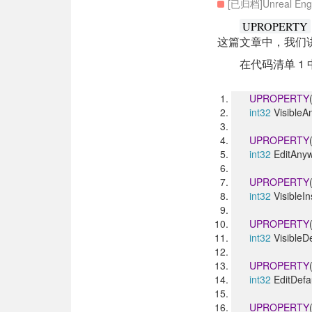
[已归档]Unreal Eng
UPROPERTY
这篇文章中，我们
在代码清单 
UPROPERTY
int32
VisibleA
UPROPERTY
int32
EditAnyw
UPROPERTY
int32
VisibleIn
UPROPERTY
int32
VisibleDe
UPROPERTY
int32
EditDefau
UPROPERTY