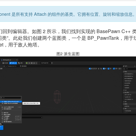
mponent 是所有支持 Attach 的组件的基类。它拥有位置、旋转和缩放信息
回到编辑器。如图 2 所示，我们找到实现的 BasePawn C++
蓝图类”。此处我们创建两个蓝图类，一个是 BP_PawnTank，
urret，用于敌人炮塔。
图2 派生蓝图