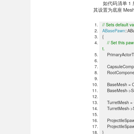
如代码清单 1
其设置为底座 Me
// Sets default v
ABasePawn
::AB
{
// Set this pa
t.
PrimaryActorTi
CapsuleComp =
RootCompone
BaseMesh = Cr
BaseMesh->Set
TurretMesh = C
TurretMesh->S
ProjectileSpawn
ProjectileSpaw
}