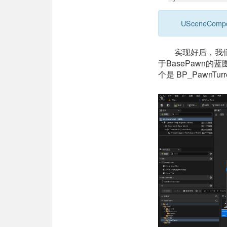
USceneCo
实现好后，我们
于BasePawn的
个是 BP_PawnT