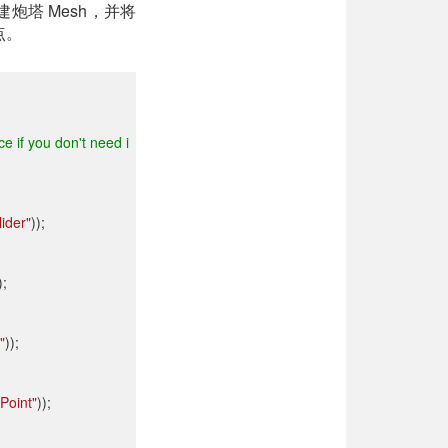
炮塔 Mesh，并将
点。
ce if you don't need i
ider"
));
);
"
));
Point"
));