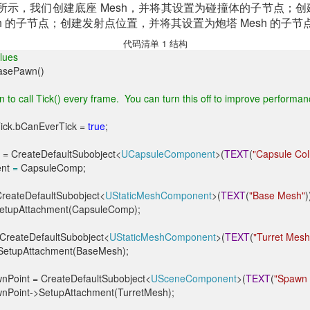
 所示，我们创建底座 Mesh，并将其设置为碰撞体的子节点；创建
sh 的子节点；创建发射点位置，并将其设置为炮塔 Mesh 的子节
代码清单 1 结构
alues
asePawn()
wn to call Tick() every frame. You can turn this off to improve performan
ck.bCanEverTick =
true
;
 CreateDefaultSubobject<
UCapsuleComponent
>(
TEXT
(
"Capsule Coll
nt
=
CapsuleComp;
eateDefaultSubobject<
UStaticMeshComponent
>(
TEXT
(
"Base Mesh"
)
upAttachment(CapsuleComp);
reateDefaultSubobject<
UStaticMeshComponent
>(
TEXT
(
"Turret Mesh
etupAttachment(BaseMesh);
Point = CreateDefaultSubobject<
USceneComponent
>(
TEXT
(
"Spawn 
nPoint->SetupAttachment(TurretMesh);