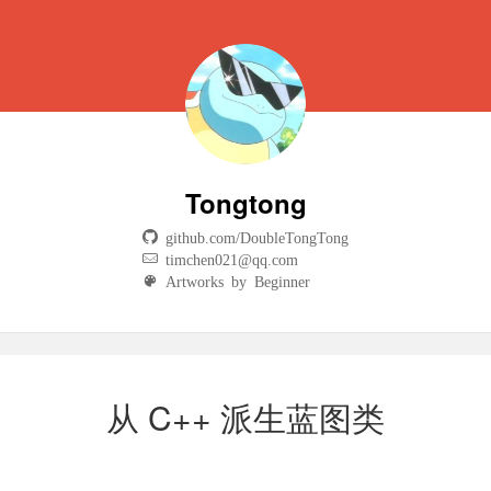
Tongtong
github.com/DoubleTongTong
timchen021@qq.com
Artworks by Beginner
从 C++ 派生蓝图类