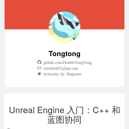
Tongtong
github.com/DoubleTongTong
timchen021@qq.com
Artworks by Beginner
Unreal Engine 入门：C++ 和
蓝图协同