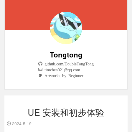
Tongtong
github.com/DoubleTongTong
timchen021@qq.com
Artworks by Beginner
UE 安装和初步体验
2024-5-19