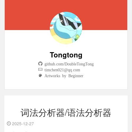
Tongtong
github.com/DoubleTongTong
timchen021@qq.com
Artworks by Beginner
词法分析器/语法分析器
2025-12-27