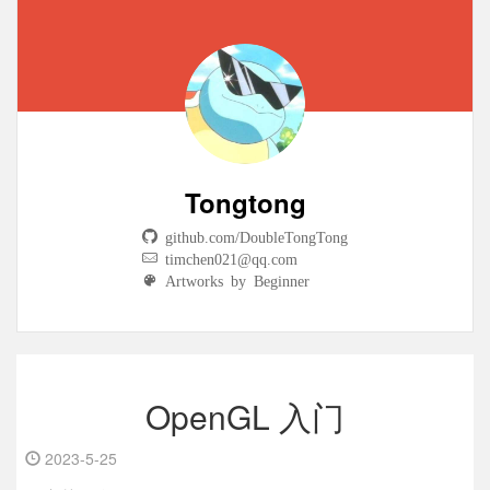
Tongtong
github.com/DoubleTongTong
timchen021@qq.com
Artworks by Beginner
OpenGL 入门
2023-5-25